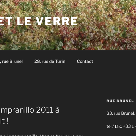
ET LE VERRE
, rue Brunel
28, rue de Turin
Contact
RUE BRUNEL
empranillo 2011 à
33, rue Brunel,
t !
tel / fax: +33 