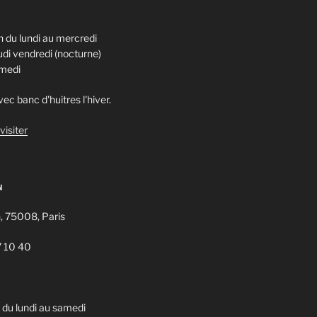
 du lundi au mercredi
di vendredi (nocturne)
amedi
ec banc d'huitres l'hiver.
visiter
N
n, 75008, Paris
7 10 40
u lundi au samedi