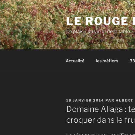
Aller
au
LE ROUGE 
contenu
principal
Le plaisir du vin et de la table
Actualité
les métiers
33
PUBLIÉ
18 JANVIER 2014
PAR
ALBERT
LE
Domaine Aliaga : t
croquer dans le frui