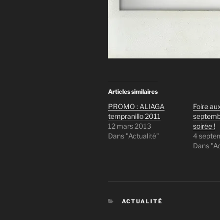
Articles similaires
PROMO : ALIAGA
Foire au
tempranillo 2011
septemb
12 mars 2013
soirée !
Dans "Actualité"
4 septe
Dans "Ac
CATÉGORIES
ACTUALITÉ