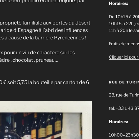
ne, le tempranillo étonne toujours par
Horaires:
De 10h15 à 20h
ropriété familiale aux portes du désert
10h15 à 22h jeu
s aride d’Espagne à l’abri des influences
11h à 20h le s
s à cause de la barrière Pyrénéennes !
Fruits de mer av
ix pour un vin de caractère sur les
Cliquer ici pour 
cèdre , chocolat , pruneau…
0 € soit 5,75 la bouteille par carton de 6
RUE DE TURI
28, rue de Turi
tel: +33 1 43 8
Horaires:
10h00–23h30 d