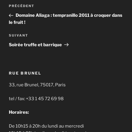
Navigation
Article
PRÉCÉDENT
de
précédent
Domaine Aliaga : tempranillo 2011 à croquer dans
l’article
le fruit !
Article
SUIVANT
suivant
Soirée truffe et barrique
RUE BRUNEL
33, rue Brunel, 75017, Paris
tel / fax: +33 1 45 72 69 98
Horaires:
De 10h15 à 20h du lundi au mercredi