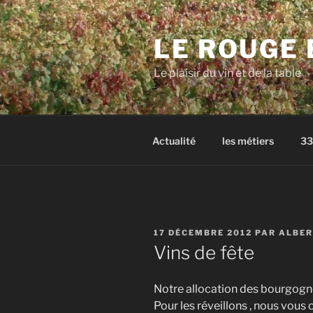
Aller
au
LE ROUGE 
contenu
principal
Le plaisir du vin et de la table
Actualité
les métiers
33
PUBLIÉ
17 DÉCEMBRE 2012
PAR
ALBE
LE
Vins de fête
Notre allocation des bourgog
Pour les réveillons , nous vous 