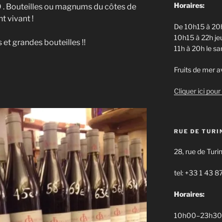
Horaires:
 . Bouteilles ou magnums du côtes de
t vivant !
De 10h15 à 20h
10h15 à 22h jeu
 et grandes bouteilles !!
11h à 20h le s
Fruits de mer av
Cliquer ici pour 
RUE DE TURI
28, rue de Turi
tel: +33 1 43 8
Horaires:
10h00–23h30 d