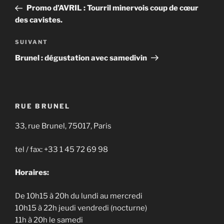
de
précédent
Promo d’AVRIL : Tourril minervois coup de cœur
l’article
des cavistes.
Article
SUIVANT
suivant
Brunel : dégustation avec samedivin
RUE BRUNEL
33, rue Brunel, 75017, Paris
tel / fax: +33 1 45 72 69 98
Horaires:
De 10h15 à 20h du lundi au mercredi
10h15 à 22h jeudi vendredi (nocturne)
11h à 20h le samedi