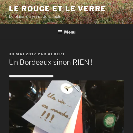
Aller
LE ROUGE ET LE VERRE
au
Le plaisir du vin et de la table
contenu
principal
Menu
PUBLIÉ
30 MAI 2017
PAR
ALBERT
LE
Un Bordeaux sinon RIEN !