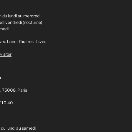
 du lundi au mercredi
di vendredi (nocturne)
amedi
ec banc d'huitres l'hiver.
visiter
N
n, 75008, Paris
7 10 40
u lundi au samedi