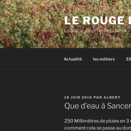
Aller
au
LE ROUGE 
contenu
principal
Le plaisir du vin et de la table
Actualité
les métiers
33
PUBLIÉ
18 JUIN 2016
PAR
ALBERT
LE
Que d’eau à Sance
250 Millimètres de pluies en 3
comment cela se passe au dom