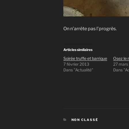
On n’arrête pas l’progrès.
Articles similaires
Soirée truffe et barrique
Osez le r
7 février 2013
27 mars
Dans "Actualité"
Dans "Ac
CATÉGORIES
NON CLASSÉ