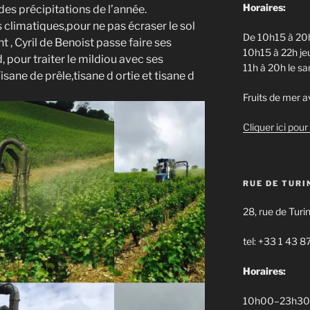
Horaires:
 des précipitations de l’année.
s climatiques,pour ne pas écraser le sol
De 10h15 à 20h
 , Cyril de Benoist passe faire ses
10h15 à 22h jeu
, pour traiter le mildiou avec ses
11h à 20h le s
sane de prêle,tisane d ortie et tisane d
Fruits de mer av
Cliquer ici pour 
RUE DE TURI
28, rue de Turi
tel: +33 1 43 8
Horaires:
10h00–23h30 d