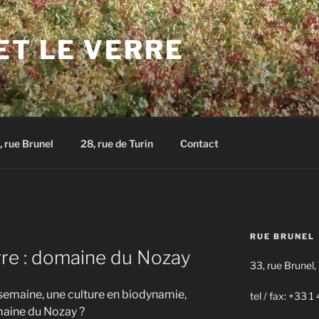
ET LE VERRE
, rue Brunel
28, rue de Turin
Contact
RUE BRUNEL
rre : domaine du Nozay
33, rue Brunel,
 semaine, une culture en biodynamie,
tel / fax: +33 
aine du Nozay ?