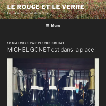
Aller
LE ROUGE ET LE VERRE
au
Le plaisir du vin et de la table
contenu
principal
Menu
PUBLIÉ
12 MAI 2023
PAR
PIERRE BRIHAT
LE
MICHEL GONET est dans la place !