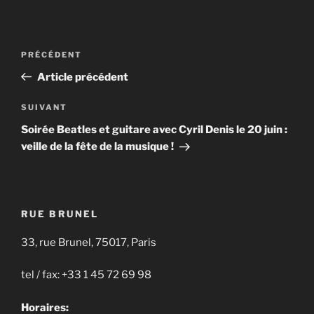
Navigation
Article
PRÉCÉDENT
de
précédent
Article précédent
l’article
Article
SUIVANT
suivant
Soirée Beatles et guitare avec Cyril Denis le 20 juin :
veille de la fête de la musique !
RUE BRUNEL
33, rue Brunel, 75017, Paris
tel / fax: +33 1 45 72 69 98
Horaires: