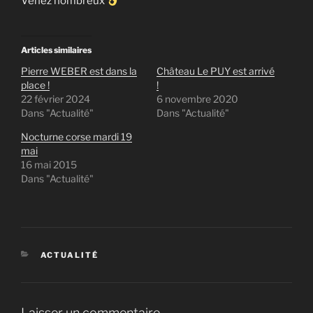
Venez nombreux
Articles similaires
Pierre WEBER est dans la
Château Le PUY est arrivé
place !
!
22 février 2024
6 novembre 2020
Dans "Actualité"
Dans "Actualité"
Nocturne corse mardi 19
mai
16 mai 2015
Dans "Actualité"
CATÉGORIES
ACTUALITÉ
Laisser un commentaire