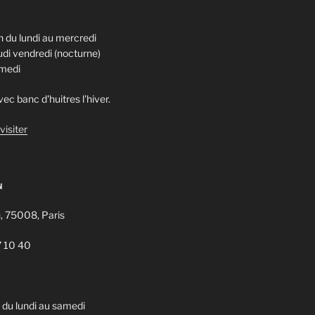
 du lundi au mercredi
di vendredi (nocturne)
amedi
ec banc d'huitres l'hiver.
visiter
N
n, 75008, Paris
7 10 40
u lundi au samedi