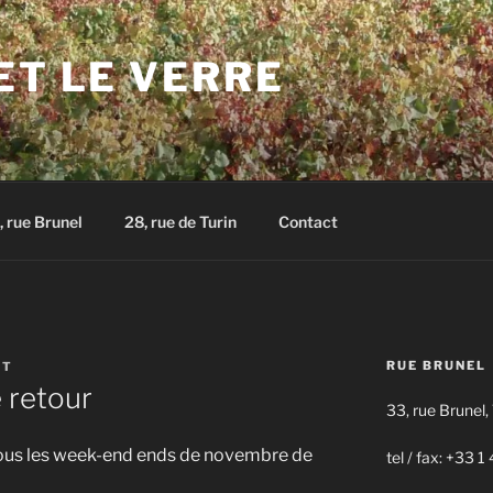
ET LE VERRE
, rue Brunel
28, rue de Turin
Contact
RUE BRUNEL
RT
 retour
33, rue Brunel,
 tous les week-end ends de novembre de
tel / fax: +33 