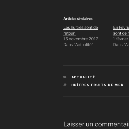
Articles similaires
Les huîtres sont de
En Févrie
retour !
sont de r
15 novembre 2012
1 févrie
Dans "Actualité"
Dans "Ac
CATÉGORIES
ACTUALITÉ
ÉTIQUETTES
HUÎTRES FRUITS DE MER
Laisser un commentai