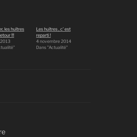
r, les huîtres
Les huîtres , c’ est
etour !!!
reparti !
r 2013
4 novembre 2014
tualité"
Dans "Actualité"
re