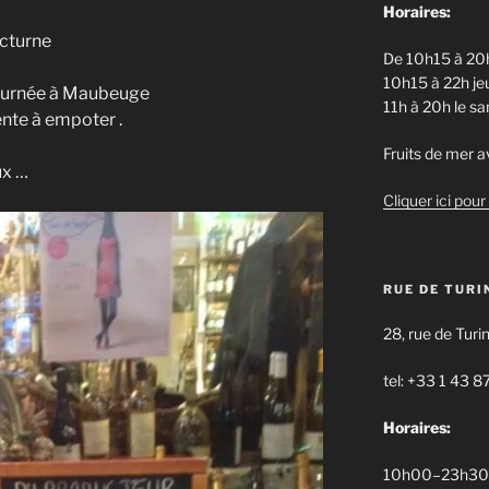
Horaires:
octurne
De 10h15 à 20h
10h15 à 22h jeu
 journée à Maubeuge
11h à 20h le s
ente à empoter .
Fruits de mer av
ux …
Cliquer ici pour 
RUE DE TURI
28, rue de Turi
tel: +33 1 43 8
Horaires:
10h00–23h30 d