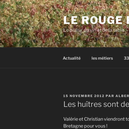
Aller
au
LE ROUGE 
contenu
principal
Le plaisir du vin et de la table
Actualité
les métiers
33
PUBLIÉ
15 NOVEMBRE 2012
PAR
ALBE
LE
Les huîtres sont de
Valérie et Christian viendront
Bretagne pour vous !