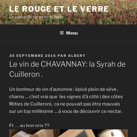
Aller
LE ROUGE ET LE VERRE
au
Le plaisir du vin et de la table
contenu
principal
Menu
PUBLIÉ
30 SEPTEMBRE 2016
PAR
ALBERT
LE
Le vin de CHAVANNAY: la Syrah de
Cuilleron .
Un bonheur de vin d’automne : épicé plein de sève ,
charnu … c’est vrai que les vignes d’à côté ( des côtes
Rôties de Cuilleron), ca ne pouvait pas être mauvais
sur un top millésime … à vous de découvrir ce nectar.
Et …. au bon prix ??