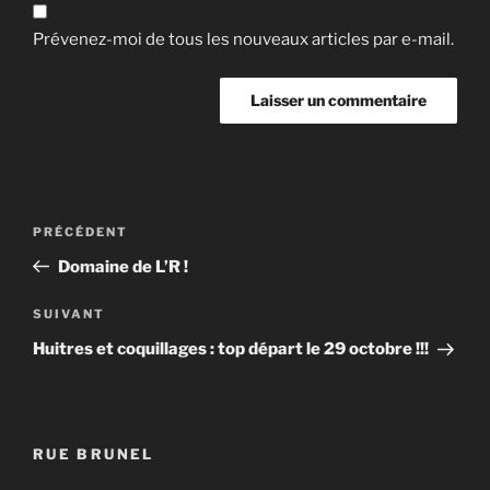
Prévenez-moi de tous les nouveaux articles par e-mail.
Navigation
Article
PRÉCÉDENT
de
précédent
Domaine de L’R !
l’article
Article
SUIVANT
suivant
Huitres et coquillages : top départ le 29 octobre !!!
RUE BRUNEL