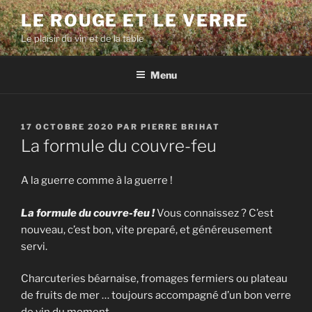
Aller
LE ROUGE ET LE VERRE
au
Le plaisir du vin et de la table
contenu
principal
Menu
PUBLIÉ
17 OCTOBRE 2020
PAR
PIERRE BRIHAT
LE
La formule du couvre-feu
A la guerre comme à la guerre !
La formule du couvre-feu !
Vous connaissez ? C’est
nouveau, c’est bon, vite preparé, et généreusement
servi.
Charcuteries béarnaise, fromages fermiers ou plateau
de fruits de mer … toujours accompagné d’un bon verre