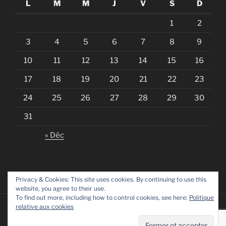
L
M
M
J
V
S
D
1
2
3
4
5
6
7
8
9
10
11
12
13
14
15
16
17
18
19
20
21
22
23
24
25
26
27
28
29
30
31
« Déc
Privacy & Cookies: This site uses cookies. By continuing to use this
website, you agree to their use.
To find out more, including how to control cookies, see here:
Politique
relative aux cookies
Fièrement propulsé par WordPress