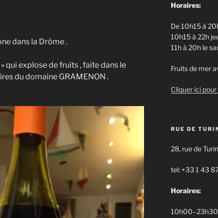
Horaires:
De 10h15 à 20h
10h15 à 22h jeu
ne dans la Drôme .
11h à 20h le s
qui explose de fruits , faite dans le
Fruits de mer av
étaires du domaine GRAMENON .
Cliquer ici pour 
RUE DE TURI
28, rue de Turi
tel: +33 1 43 8
Horaires:
10h00–23h30 d