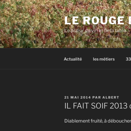
Aller
au
LE ROUGE 
contenu
principal
Le plaisir du vin et de la table
Actualité
les métiers
33
PUBLIÉ
21 MAI 2014
PAR
ALBERT
LE
IL FAIT SOIF 201
Diablement fruité, à déboucher je