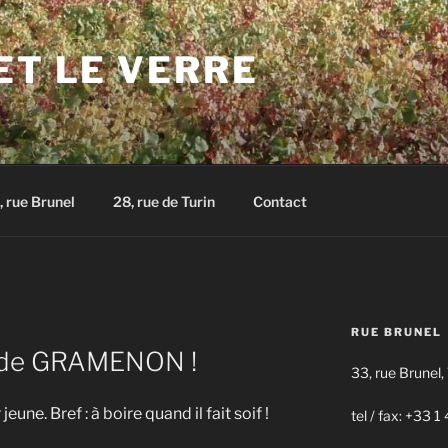
ET LE VERRE
, rue Brunel
28, rue de Turin
Contact
RUE BRUNEL
3 de GRAMENON !
33, rue Brunel,
une. Bref : à boire quand il fait soif !
tel / fax: +33 