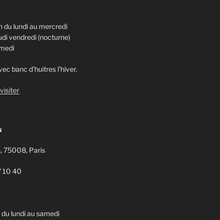
 du lundi au mercredi
di vendredi (nocturne)
amedi
ec banc d'huitres l'hiver.
visiter
N
n, 75008, Paris
7 10 40
u lundi au samedi