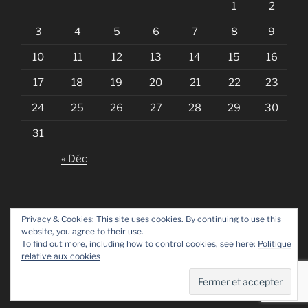
1
2
3
4
5
6
7
8
9
10
11
12
13
14
15
16
17
18
19
20
21
22
23
24
25
26
27
28
29
30
31
« Déc
Privacy & Cookies: This site uses cookies. By continuing to use this
website, you agree to their use.
To find out more, including how to control cookies, see here:
Politique
relative aux cookies
Fièrement propulsé par WordPress