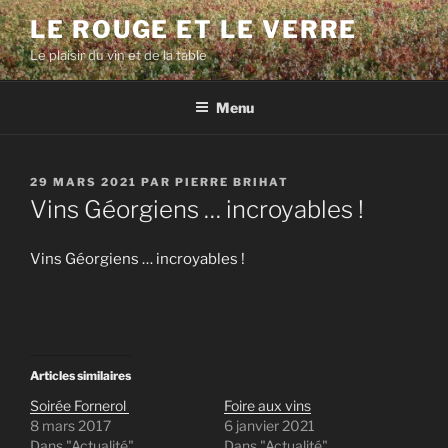
Aller
LE ROUGE ET LE VERRE
au
Le plaisir du vin et de la table
contenu
principal
Menu
PUBLIÉ
29 MARS 2021
PAR
PIERRE BRIHAT
LE
Vins Géorgiens … incroyables !
Vins Géorgiens … incroyables !
Articles similaires
Soirée Fornerol
Foire aux vins
8 mars 2017
6 janvier 2021
Dans "Actualité"
Dans "Actualité"