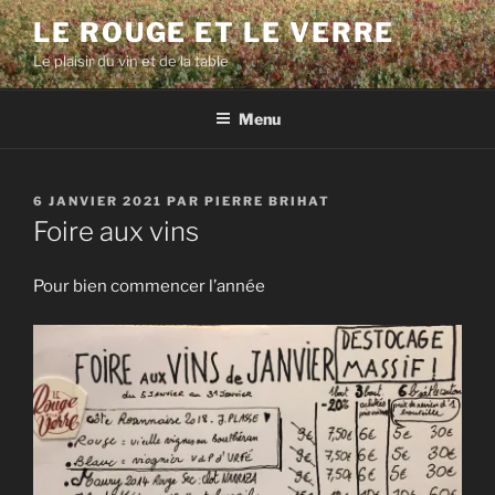
Aller
LE ROUGE ET LE VERRE
au
Le plaisir du vin et de la table
contenu
principal
Menu
PUBLIÉ
6 JANVIER 2021
PAR
PIERRE BRIHAT
LE
Foire aux vins
Pour bien commencer l’année