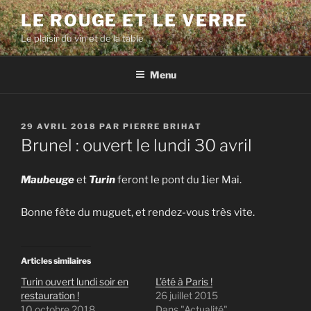
Aller
LE ROUGE ET LE VERRE
au
Le plaisir du vin et de la table
contenu
principal
Menu
PUBLIÉ
29 AVRIL 2018
PAR
PIERRE BRIHAT
LE
Brunel : ouvert le lundi 30 avril
Maubeuge
et
Turin
feront le pont du 1ier Mai.
Bonne fête du muguet, et rendez-vous très vite.
Articles similaires
Turin ouvert lundi soir en
L’été à Paris !
restauration !
26 juillet 2015
10 octobre 2018
Dans "Actualité"