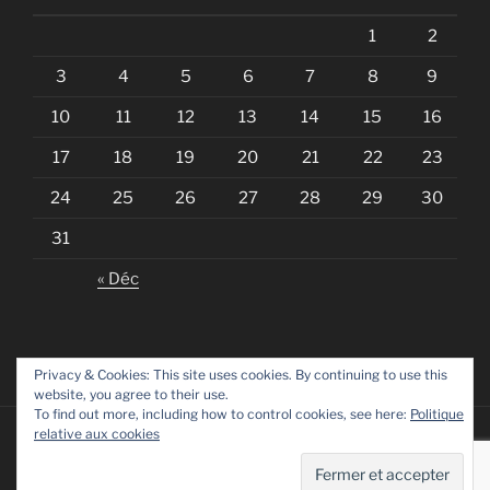
1
2
3
4
5
6
7
8
9
10
11
12
13
14
15
16
17
18
19
20
21
22
23
24
25
26
27
28
29
30
31
« Déc
Privacy & Cookies: This site uses cookies. By continuing to use this
website, you agree to their use.
To find out more, including how to control cookies, see here:
Politique
relative aux cookies
Fièrement propulsé par WordPress