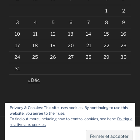
1
2
3
4
5
6
7
8
9
10
11
12
13
14
15
16
17
18
19
20
21
22
23
24
25
26
27
28
29
30
31
« Déc
Privacy & Cookies: This site uses cookies. By continuing to use this
website, you agree to their use.
To find out more, including how to control cookies, see here:
Politique
relative aux cookies
Fièrement propulsé par WordPress