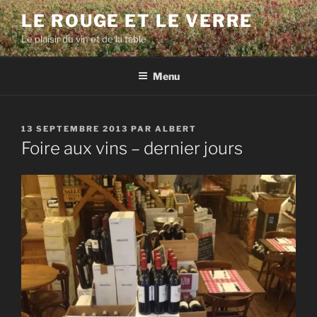
Aller
LE ROUGE ET LE VERRE
au
Le plaisir du vin et de la table
contenu
principal
Menu
PUBLIÉ
13 SEPTEMBRE 2013
PAR
ALBERT
LE
Foire aux vins – dernier jours