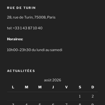
RUE DE TURIN
28, rue de Turin, 75008, Paris
tel: +33 1 43 87 10 40
Horaires:
10h00–23h30 du lundi au samedi
ACTUALITÉES
août 2026
L
M
M
J
V
S
D
1
2