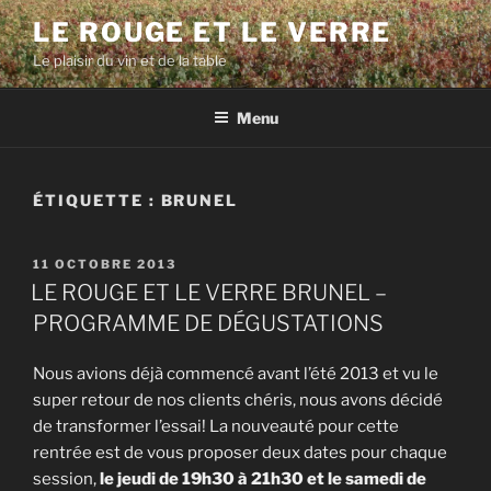
Aller
LE ROUGE ET LE VERRE
au
Le plaisir du vin et de la table
contenu
principal
Menu
ÉTIQUETTE :
BRUNEL
PUBLIÉ
11 OCTOBRE 2013
LE
LE ROUGE ET LE VERRE BRUNEL –
PROGRAMME DE DÉGUSTATIONS
Nous avions déjà commencé avant l’été 2013 et vu le
super retour de nos clients chéris, nous avons décidé
de transformer l’essai! La nouveauté pour cette
rentrée est de vous proposer deux dates pour chaque
session,
le jeudi de 19h30 à 21h30 et le samedi de