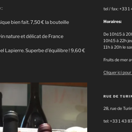
 :
tel / fax: +33 
Horaires:
que bien fait. 7,50 € la bouteille
De 10h15 à 20h
vin nature et délicat de France
10h15 à 22h jeu
11h à 20h le s
l Lapierre. Superbe d’équilibre ! 9,60 €
Fruits de mer av
Cliquer ici pour 
RUE DE TURI
28, rue de Turi
tel: +33 1 43 8