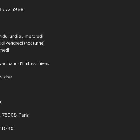
1 45 72 69 98
 du lundi au mercredi
di vendredi (nocturne)
amedi
ec banc d'huitres l'hiver.
visiter
N
n, 75008, Paris
7 10 40