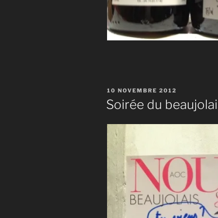
PUBLIÉ
10 NOVEMBRE 2012
LE
Soirée du beaujola