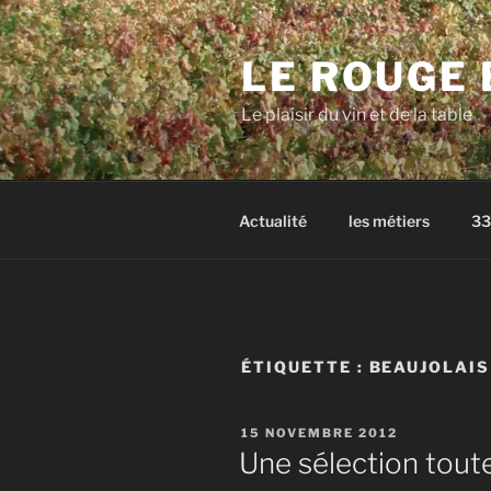
Aller
au
LE ROUGE 
contenu
principal
Le plaisir du vin et de la table
Actualité
les métiers
33
ÉTIQUETTE :
BEAUJOLAIS
PUBLIÉ
15 NOVEMBRE 2012
LE
Une sélection tout