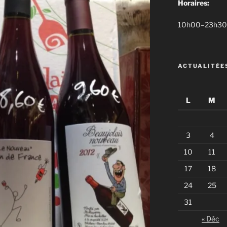
Horaires:
10h00–23h30 d
ACTUALITÉE
L
M
3
4
10
11
17
18
24
25
31
« Déc