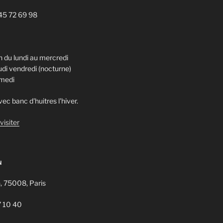
1 45 72 69 98
 du lundi au mercredi
di vendredi (nocturne)
amedi
ec banc d'huitres l'hiver.
visiter
N
n, 75008, Paris
7 10 40