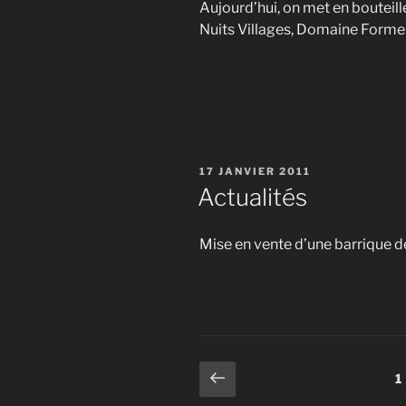
Aujourd’hui, on met en bouteill
Nuits Villages, Domaine Forme
PUBLIÉ
17 JANVIER 2011
LE
Actualités
Mise en vente d’une barrique 
Pagination
Page
P
1
précédente