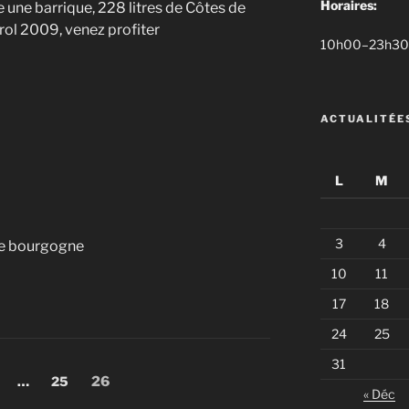
Horaires:
e une barrique, 228 litres de Côtes de
rol 2009, venez profiter
10h00–23h30 d
ACTUALITÉE
L
M
3
4
de bourgogne
10
11
17
18
24
25
31
age
Page
Page
…
25
26
« Déc