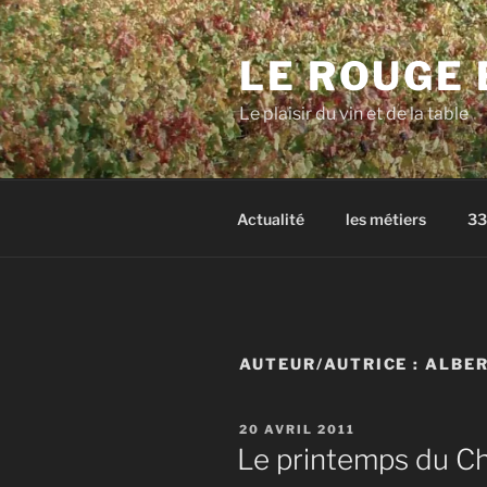
Aller
au
LE ROUGE 
contenu
principal
Le plaisir du vin et de la table
Actualité
les métiers
33
AUTEUR/AUTRICE :
ALBE
PUBLIÉ
20 AVRIL 2011
LE
Le printemps du C