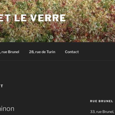
ET LE VERRE
, rue Brunel
28, rue de Turin
Contact
RT
RUE BRUNEL
hinon
33, rue Brunel,