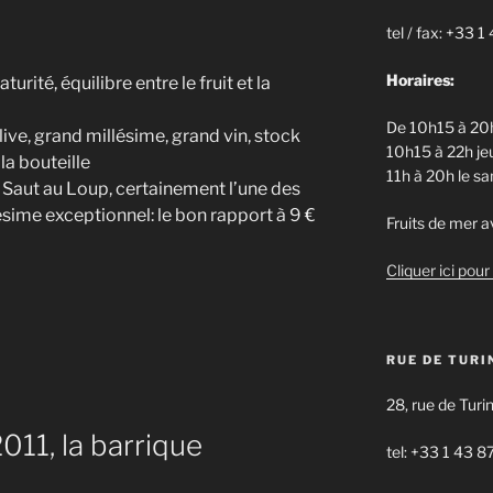
tel / fax: +33 
Horaires:
rité, équilibre entre le fruit et la
De 10h15 à 20h
live, grand millésime, grand vin, stock
10h15 à 22h jeu
la bouteille
11h à 20h le s
aut au Loup, certainement l’une des
lésime exceptionnel: le bon rapport à 9 €
Fruits de mer av
Cliquer ici pour 
RUE DE TURI
28, rue de Turi
011, la barrique
tel: +33 1 43 8